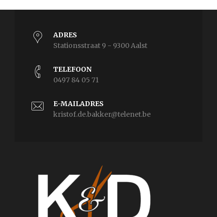
ADRES
Stationsstraat 9 - 9300 Aalst
TELEFOON
0497 84 05 71
E-MAILADRES
kristof.de.bakker@telenet.be